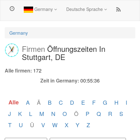
Germany
Deutsche Sprache
Germany
Firmen
Öffnungszeiten In
Stuttgart, DE
Alle firmen:
172
Zeit in Germany:
00:55:36
Alle
A
Ä
B
C
D
E
F
G
H
I
J
K
L
M
N
O
Ö
P
Q
R
S
T
U
Ü
V
W
X
Y
Z