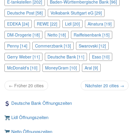
E-tankstellen [202]
Baden-Württembergische Bank [96]
Deutsche Post [58]
Volksbank Stuttgart eG [29]
EDEKA [24]
REWE [22]
Lidl [20]
Alnatura [19]
DM-Drogerie [18]
Netto [18]
Raiffeisenbank [15]
Penny [14]
Commerzbank [13]
Swarovski [12]
Gerry Weber [11]
Deutsche Bank [11]
Esso [10]
McDonald's [10]
MoneyGram [10]
Aral [9]
← Früher 20 cities
Nächster 20 cities →
Deutsche Bank Öffnungszeiten
Lidl Öffnungszeiten
Netto Öffnungszeiten